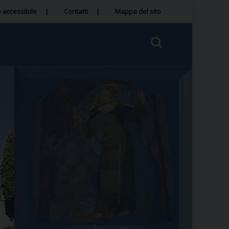
 accessibile
Contatti
Mappa del sito
Tegola Madonna della Quercia
Santa Rosa da Viterbo