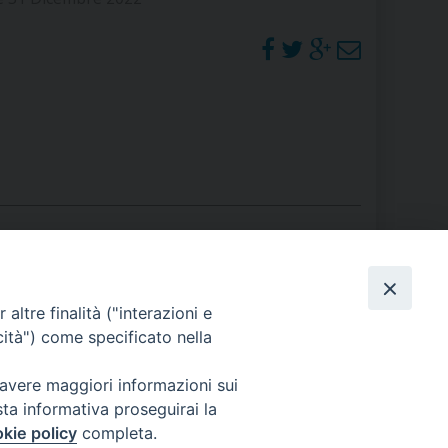
RE
TORALE DELLA CULTURA
CATTOLICA NELLE SCUOLE (IRC)
DELLA SALUTE
PO LIBERO
 E PELLEGRINAGGI
PHOTOGALLERY
altre finalità ("interazioni e
cità") come specificato nella
ORARI S. MESSE
 avere maggiori informazioni sui
I MINORI E CENTRO DI ASCOLTO DIOCESANO PER LA TUTELA DEI MINORI
sta informativa proseguirai la
kie policy
completa.