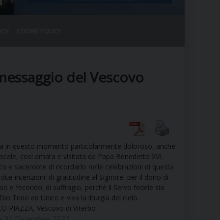
ACY
COOKIE POLICY
RALE
DEL CLERO
CO
 messaggio del Vescovo
SANO)
RATIVO
IA
ra in questo momento particolarmente doloroso, anche
A LE CHIESE
locale, così amata e visitata da Papa Benedetto XVI.
o e sacerdote di ricordarlo nelle celebrazioni di questa
ue intenzioni: di gratitudine al Signore, per il dono di
RELIGIOSO
SANO
so e fecondo; di suffragio, perché il Servo fedele sia
Dio Trino ed Unico e viva la liturgia del cielo.
 PIAZZA, Vescovo di Viterbo
e 31 Dicembre 2022