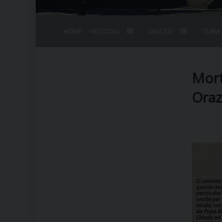
HOME
VESCOVO
DIOCESI
CURIA
BIOGRAFIA
STEMMA
OMELIE
AGENDA D
VESCOVADO
VESCOVI E
Mort
Oraz