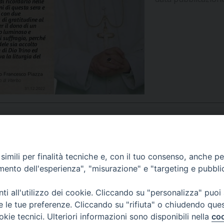
UFFICIO PER LA PASTORALE FAMILIARE
GIORNALINO MINISTRANTI
INDICAZIONI E DOCUMENTI PASTORALE FAMILIA
UFFICIO PER LA PASTORALE GIOVANILE
UFFICIO PER L’EDUCAZIONE E LA SCUOLA – PAS
UFFICIO PER L’INSEGNAMENTO DELLA RELIGIONE 
UFFICIO PER LA PASTORALE DELLA SALUTE
INDICAZIONI E DOCUMENTI UFFICIO PASTORALE 
UFFICIO PER LA PASTORALE DELLO SPORT E TEM
UFFICIO PER LA PASTORALE DEL TURISMO, FESTE
APPUNTAMENTI
imili per finalità tecniche e, con il tuo consenso, anche per 
amento dell'esperienza", "misurazione" e "targeting e pubbli
UFFICIO PASTORALE CARCERARIA
VIDEOGALLERY
i all'utilizzo dei cookie. Cliccando su "personalizza" puoi
UFFICIO SERVIZIO DIOCESANO PER LA TUTELA DE
re le tue preferenze. Cliccando su "rifiuta" o chiudendo que
okie tecnici. Ulteriori informazioni sono disponibili nella
coo
PODCAST