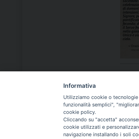
Informativa
LA NOSTRA DIOCESI
Utilizziamo cookie o tecnologie s
funzionalità semplici", "miglior
cookie policy.
IL VESCOVO MONS. ORAZIO
Cliccando su "accetta" acconsent
FRANCESCO PIAZZA
cookie utilizzati e personalizza
navigazione installando i soli co
MODULISTICA