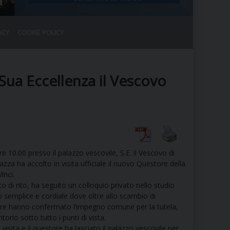
ACY
COOKIE POLICY
RALE
DEL CLERO
CO
Sua Eccellenza il Vescovo
SANO)
RATIVO
IA
e 10.00 presso il palazzo vescovile, S.E. il Vescovo di
A LE CHIESE
za ha accolto in visita ufficiale il nuovo Questore della
inci.
o di rito, ha seguito un colloquio privato nello studio
RELIGIOSO
SANO
 semplice e cordiale dove oltre allo scambio di
ore hanno confermato l’impegno comune per la tutela,
itorio sotto tutto i punti di vista.
 visita e il questore ha lasciato il palazzo vescovile per