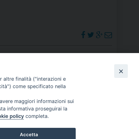
 DELLE FRAGILITÀ
NE ALL’IMPEGNO SOCIALE E POLITICO
TIUSURA E PRESTITO SOCIALE
TODIA DEL CREATO
SOCIALE – POLICORO
PHOTOGALLERY
altre finalità ("interazioni e
cità") come specificato nella
ORARI S. MESSE
 avere maggiori informazioni sui
sta informativa proseguirai la
kie policy
completa.
Accetta