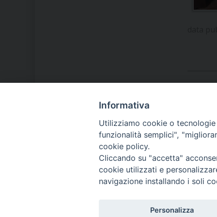
data pu
Informativa
LA NOSTRA DIOCESI
Utilizziamo cookie o tecnologie s
funzionalità semplici", "miglior
cookie policy.
IL VESCOVO MONS. ORAZIO
Cliccando su "accetta" acconsent
FRANCESCO PIAZZA
cookie utilizzati e personalizza
navigazione installando i soli co
MODULISTICA
Personalizza