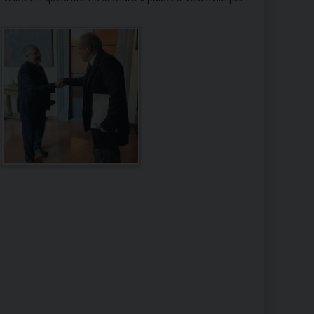
RE
TORALE DELLA CULTURA
CATTOLICA NELLE SCUOLE (IRC)
DELLA SALUTE
PO LIBERO
 E PELLEGRINAGGI
I MINORI E CENTRO DI ASCOLTO DIOCESANO PER LA TUTELA DEI MINORI