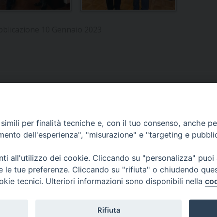
UFFICIO SERVIZIO DIOCESANO PER LA PASTORALE
UFFICIO SERVIZIO DIOCESANO PER LA FORMAZIO
bblicazione 10 Gennaio 2023
UFFICIO PER LA PASTORALE DELLA LEGALITÀ, AN
UFFICIO DI PASTORALE SOCIALE, LAVORO E CUS
INDICAZIONI E DOCUMENTI UFFICIO PASTORALE 
UFFICIO STAMPA E COMUNICAZIONI SOCIALI
APPUNTAMENTI
imili per finalità tecniche e, con il tuo consenso, anche per 
amento dell'esperienza", "misurazione" e "targeting e pubbli
VIDEOGALLERY
i all'utilizzo dei cookie. Cliccando su "personalizza" puoi
re le tue preferenze. Cliccando su "rifiuta" o chiudendo que
okie tecnici. Ulteriori informazioni sono disponibili nella
coo
PODCAST
Rifiuta