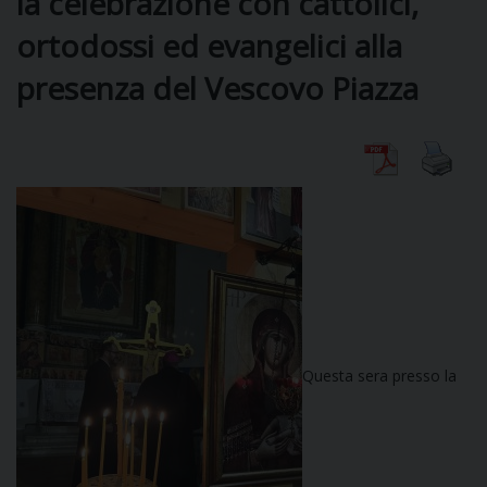
la celebrazione con cattolici,
ortodossi ed evangelici alla
presenza del Vescovo Piazza
CURIA
CLERO
C
PARROCCHIE
C
P
Questa sera presso la
CONTATTI
C
C
P
DOVE SIAMO
E