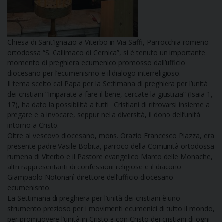
I
P
E
PRIVACY
Chiesa di Sant’Ignazio a Viterbo in Via Saffi, Parrocchia romeno
ortodossa “S. Callimaco di Cernica”, si è tenuto un importante
D
momento di preghiera ecumenico promosso dall’ufficio
diocesano per l’ecumenismo e il dialogo interreligioso.
COOKIE POLICY
C
Il tema scelto dal Papa per la Settimana di preghiera per l’unità
P
dei cristiani “Imparate a fare il bene, cercate la giustizia” (Isaia 1,
P
17), ha dato la possibilità a tutti i Cristiani di ritrovarsi insieme a
R
pregare e a invocare, seppur nella diversità, il dono dell’unità
intorno a Cristo.
Oltre al vescovo diocesano, mons. Orazio Francesco Piazza, era
D
presente padre Vasile Bobita, parroco della Comunità ortodossa
rumena di Viterbo e il Pastore evangelico Marco delle Monache,
altri rappresentanti di confessioni religiose e il diacono
F
Giampaolo Notonanì direttore dell’ufficio diocesano
ecumenismo.
La Settimana di preghiera per l’unità dei cristiani è uno
P
strumento prezioso per i movimenti ecumenici di tutto il mondo,
per promuovere l’unità in Cristo e con Cristo dei cristiani di ogni