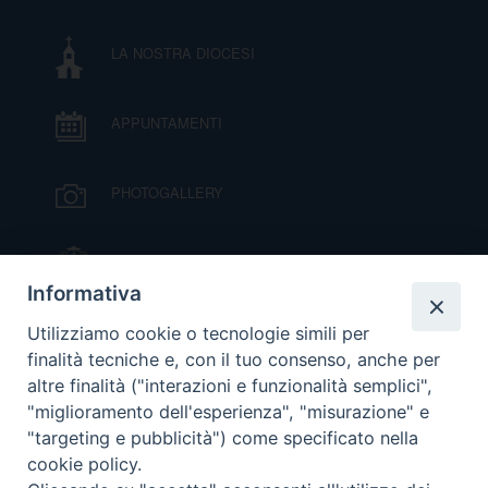
DOVE SIAMO
E
LA NOSTRA DIOCESI
I
P
E
APPUNTAMENTI
PRIVACY
D
PHOTOGALLERY
COOKIE POLICY
C
P
IL VESCOVO MONS. ORAZIO FRANCESCO
P
PIAZZA
R
Informativa
VIDEOGALLERY
Utilizziamo cookie o tecnologie simili per
finalità tecniche e, con il tuo consenso, anche per
D
altre finalità ("interazioni e funzionalità semplici",
ORARI S. MESSE
"miglioramento dell'esperienza", "misurazione" e
F
"targeting e pubblicità") come specificato nella
cookie policy.
MODULISTICA
P