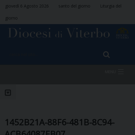
giovedì 6 Agosto 2026
santo del giorno
Liturgia del
giorno
MENU
HOME
VESCOVO
1452B21A-88F6-481B-8C94-
ACB64087EB07