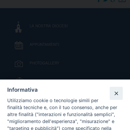
DOVE SIAMO
E
I
LA NOSTRA DIOCESI
P
E
PRIVACY
APPUNTAMENTI
D
COOKIE POLICY
C
PHOTOGALLERY
P
P
R
IL VESCOVO MONS. ORAZIO FRANCESCO
PIAZZA
Informativa
D
VIDEOGALLERY
Utilizziamo cookie o tecnologie simili per
finalità tecniche e, con il tuo consenso, anche per
altre finalità ("interazioni e funzionalità semplici",
F
ORARI S. MESSE
"miglioramento dell'esperienza", "misurazione" e
"targeting e pubblicità") come specificato nella
P