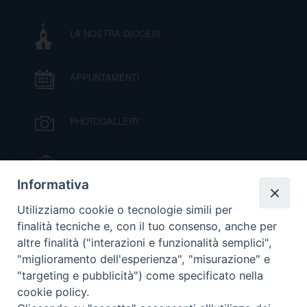
I
LA NOSTRA DIOCESI
P
E
PRIVACY
APPUNTAMENTI
D
COOKIE POLICY
C
PHOTOGALLERY
P
P
R
IL VESCOVO MONS. ORAZIO FRANCESCO
PIAZZA
Informativa
D
VIDEOGALLERY
Utilizziamo cookie o tecnologie simili per
finalità tecniche e, con il tuo consenso, anche per
altre finalità ("interazioni e funzionalità semplici",
F
ORARI S. MESSE
"miglioramento dell'esperienza", "misurazione" e
"targeting e pubblicità") come specificato nella
P
cookie policy.
MODULISTICA