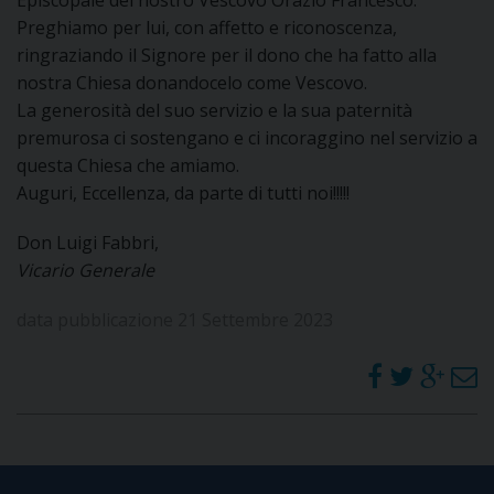
I
Preghiamo per lui, con affetto e riconoscenza,
ringraziando il Signore per il dono che ha fatto alla
P
E
nostra Chiesa donandocelo come Vescovo.
PRIVACY
La generosità del suo servizio e la sua paternità
D
premurosa ci sostengano e ci incoraggino nel servizio a
questa Chiesa che amiamo.
COOKIE POLICY
C
Auguri, Eccellenza, da parte di tutti noi!!!!!
P
P
Don Luigi Fabbri,
R
Vicario Generale
data pubblicazione 21 Settembre 2023
D
F
P