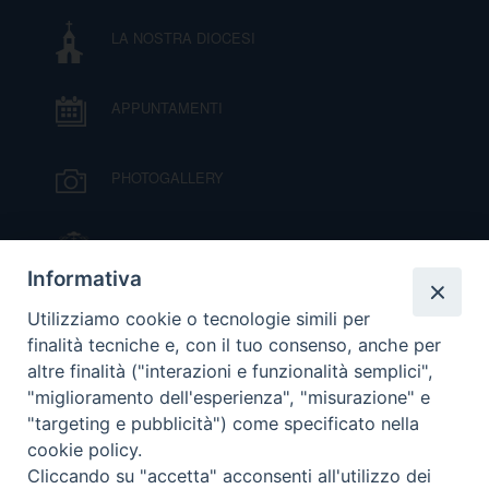
D
LA NOSTRA DIOCESI
C
APPUNTAMENTI
PHOTOGALLERY
IL VESCOVO MONS. ORAZIO FRANCESCO
PIAZZA
Informativa
VIDEOGALLERY
Utilizziamo cookie o tecnologie simili per
finalità tecniche e, con il tuo consenso, anche per
altre finalità ("interazioni e funzionalità semplici",
ORARI S. MESSE
"miglioramento dell'esperienza", "misurazione" e
"targeting e pubblicità") come specificato nella
cookie policy.
MODULISTICA
Cliccando su "accetta" acconsenti all'utilizzo dei