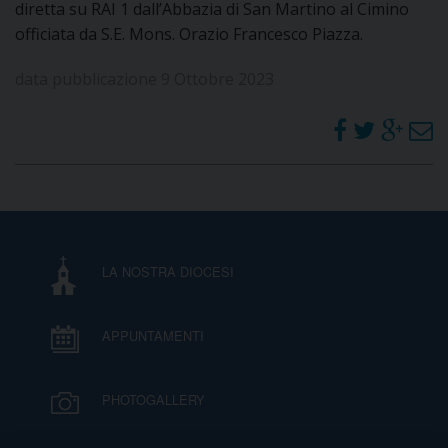
diretta su RAI 1 dall’Abbazia di San Martino al Cimino
I
officiata da S.E. Mons. Orazio Francesco Piazza.
P
E
PRIVACY
data pubblicazione 9 Ottobre 2023
D
COOKIE POLICY
C
P
P
R
LA NOSTRA DIOCESI
D
APPUNTAMENTI
F
PHOTOGALLERY
P