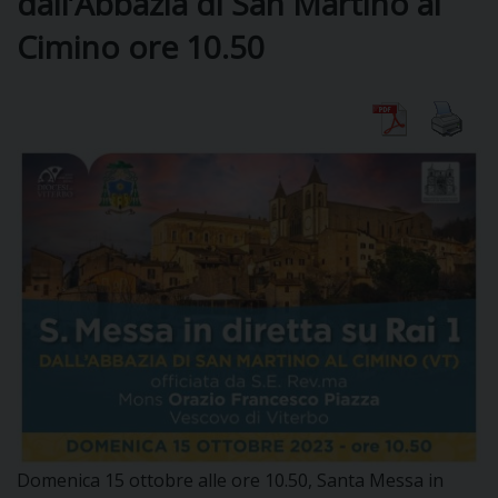
dall’Abbazia di San Martino al
Cimino ore 10.50
CURIA
CLERO
C
PARROCCHIE
C
P
CONTATTI
C
C
P
Domenica 15 ottobre alle ore 10.50, Santa Messa in
DOVE SIAMO
E