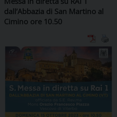
Messa in diretta su RAI 1
dall’Abbazia di San Martino al
DIOCESI
Cimino ore 10.50
CURIA
CLERO
C
PARROCCHIE
C
P
CONTATTI
C
C
P