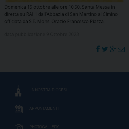
Domenica 15 ottobre alle ore 10.50, Santa Messa in
DOVE SIAMO
E
diretta su RAI 1 dall’Abbazia di San Martino al Cimino
I
officiata da S.E. Mons. Orazio Francesco Piazza.
P
E
PRIVACY
data pubblicazione 9 Ottobre 2023
D
COOKIE POLICY
C
P
P
R
LA NOSTRA DIOCESI
D
APPUNTAMENTI
F
PHOTOGALLERY
P