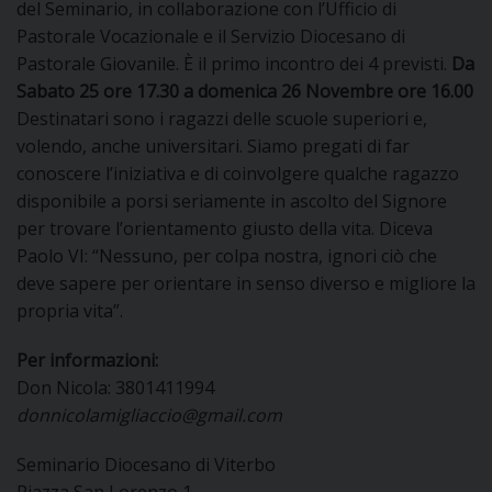
del Seminario, in collaborazione con l’Ufficio di
I
Pastorale Vocazionale e il Servizio Diocesano di
Pastorale Giovanile. È il primo incontro dei 4 previsti.
Da
P
E
PRIVACY
Sabato 25 ore 17.30 a domenica 26 Novembre ore 16.00
Destinatari sono i ragazzi delle scuole superiori e,
D
volendo, anche universitari. Siamo pregati di far
conoscere l’iniziativa e di coinvolgere qualche ragazzo
COOKIE POLICY
C
P
disponibile a porsi seriamente in ascolto del Signore
per trovare l’orientamento giusto della vita. Diceva
P
R
Paolo VI: “Nessuno, per colpa nostra, ignori ciò che
deve sapere per orientare in senso diverso e migliore la
propria vita”.
D
Per informazioni:
Don Nicola: 3801411994
F
donnicolamigliaccio@gmail.com
P
Seminario Diocesano di Viterbo
Piazza San Lorenzo 1