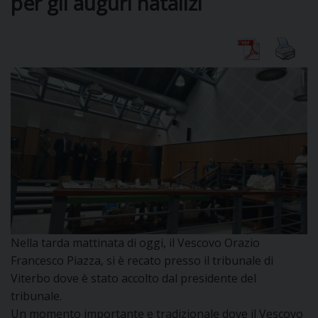
per gli auguri natalizi
DIOCESI
CURIA
CLERO
C
PARROCCHIE
C
Nella tarda mattinata di oggi, il Vescovo Orazio
Francesco Piazza, si è recato presso il tribunale di
P
CONTATTI
Viterbo dove è stato accolto dal presidente del
C
tribunale.
Un momento importante e tradizionale dove il Vescovo
C
P