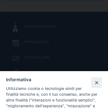
D
C
LA NOSTRA DIOCESI
APPUNTAMENTI
PHOTOGALLERY
IL VESCOVO MONS. ORAZIO FRANCESCO
PIAZZA
Informativa
VIDEOGALLERY
Utilizziamo cookie o tecnologie simili per
finalità tecniche e, con il tuo consenso, anche per
altre finalità ("interazioni e funzionalità semplici",
ORARI S. MESSE
"miglioramento dell'esperienza", "misurazione" e