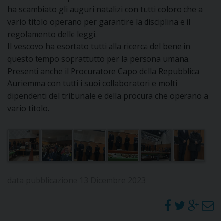
ha scambiato gli auguri natalizi con tutti coloro che a
DOVE SIAMO
E
vario titolo operano per garantire la disciplina e il
I
regolamento delle leggi.
Il vescovo ha esortato tutti alla ricerca del bene in
P
E
PRIVACY
questo tempo soprattutto per la persona umana.
Presenti anche il Procuratore Capo della Repubblica
D
Auriemma con tutti i suoi collaboratori e molti
dipendenti del tribunale e della procura che operano a
COOKIE POLICY
C
vario titolo.
P
P
R
D
data pubblicazione 13 Dicembre 2023
F
P