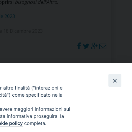
coprirsi
bisognosi dell’Altro
.
RE
le 2023
ne 18 Dicembre 2023
TORALE DELLA CULTURA
CATTOLICA NELLE SCUOLE (IRC)
DELLA SALUTE
PO LIBERO
PHOTOGALLERY
altre finalità ("interazioni e
 E PELLEGRINAGGI
cità") come specificato nella
ORARI S. MESSE
 avere maggiori informazioni sui
sta informativa proseguirai la
I MINORI E CENTRO DI ASCOLTO DIOCESANO PER LA TUTELA DEI MINORI
kie policy
completa.