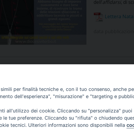
dell’
affidarsi
, di s
UFFICIO PER LA PASTORALE FAMILIARE
GIORNALINO MINISTRANTI
INDICAZIONI E DOCUMENTI PASTORALE FAMILIA
Lettera Nata
UFFICIO PER LA PASTORALE GIOVANILE
data pubblicazio
UFFICIO PER L’EDUCAZIONE E LA SCUOLA – PAS
UFFICIO PER L’INSEGNAMENTO DELLA RELIGIONE 
UFFICIO PER LA PASTORALE DELLA SALUTE
INDICAZIONI E DOCUMENTI UFFICIO PASTORALE 
UFFICIO PER LA PASTORALE DELLO SPORT E TEM
APPUNTAMENTI
imili per finalità tecniche e, con il tuo consenso, anche per 
UFFICIO PER LA PASTORALE DEL TURISMO, FESTE
amento dell'esperienza", "misurazione" e "targeting e pubbli
UFFICIO PASTORALE CARCERARIA
VIDEOGALLERY
i all'utilizzo dei cookie. Cliccando su "personalizza" puoi
re le tue preferenze. Cliccando su "rifiuta" o chiudendo que
UFFICIO SERVIZIO DIOCESANO PER LA TUTELA DE
okie tecnici. Ulteriori informazioni sono disponibili nella
coo
PODCAST