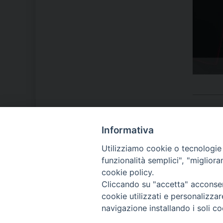
Informativa
LA NOSTRA DIOCESI
Utilizziamo cookie o tecnologie s
funzionalità semplici", "miglior
cookie policy.
IL VESCOVO MONS. ORAZIO
Cliccando su "accetta" acconsent
FRANCESCO PIAZZA
cookie utilizzati e personalizza
navigazione installando i soli co
MODULISTICA