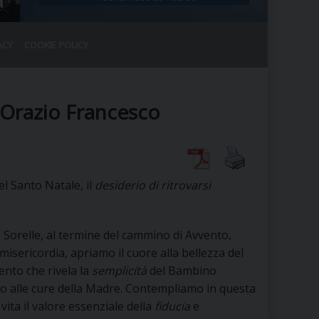
ACY
COOKIE POLICY
RALE
DEL CLERO
CO
 Orazio Francesco
SANO)
RATIVO
IA
l Santo Natale, il
desiderio di ritrovarsi
A LE CHIESE
 e Sorelle, al termine del cammino di Avvento,
misericordia, apriamo il cuore alla bellezza del
RELIGIOSO
SANO
ento che rivela la
semplicità
del Bambino
to alle cure della Madre. Contempliamo in questa
vita il valore essenziale della
fiducia
e