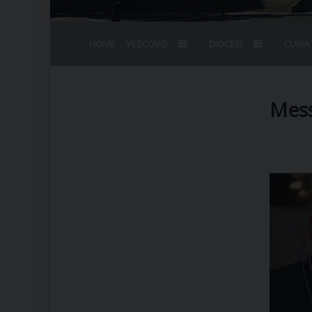
HOME
VESCOVO
DIOCESI
CURIA
BIOGRAFIA
STEMMA
OMELIE
AGENDA D
VESCOVADO
VESCOVI E
Mess