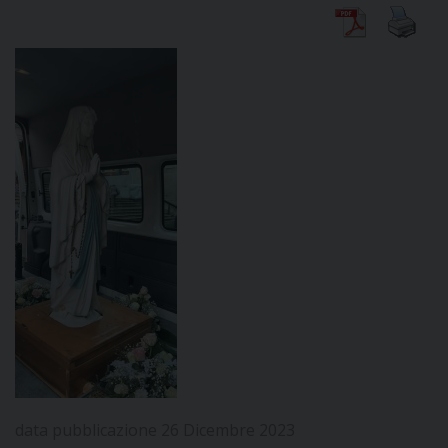
DIOCESI
CURIA
CLERO
C
PARROCCHIE
C
P
CONTATTI
C
data pubblicazione 26 Dicembre 2023
C
P