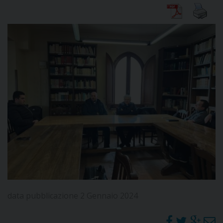
DIOCESI
CURIA
CLERO
C
PARROCCHIE
C
P
CONTATTI
data pubblicazione 2 Gennaio 2024
C
C
P