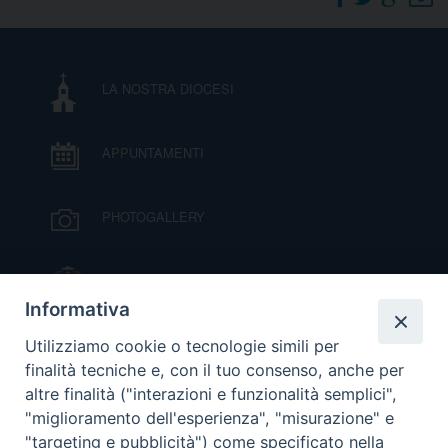
DOVE SIAMO
E
I
LA NOSTRA DIOCESI
P
E
PRIVACY
APPUNTAMENTI
D
COOKIE POLICY
C
PHOTOGALLERY
P
P
R
IL VESCOVO MONS. ORAZIO FRANCESCO
PIAZZA
Informativa
D
VIDEOGALLERY
Utilizziamo cookie o tecnologie simili per
finalità tecniche e, con il tuo consenso, anche per
altre finalità ("interazioni e funzionalità semplici",
F
ORARI S. MESSE
"miglioramento dell'esperienza", "misurazione" e
"targeting e pubblicità") come specificato nella
P