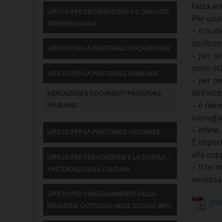
fatta a
UFFICIO PER L’ECUMENISMO E IL DIALOGO
Per una
INTERRELIGIOSO
– il num
confront
UFFICIO PER LA PASTORALE VOCAZIONALE
– per un
sono st
UFFICIO PER LA PASTORALE FAMILIARE
– per pe
dell’att
INDICAZIONI E DOCUMENTI PASTORALE
– è nec
FAMILIARE
coniugal
– infine
UFFICIO PER LA PASTORALE GIOVANILE
È import
alla cop
UFFICIO PER L’EDUCAZIONE E LA SCUOLA –
– Il ter
PASTORALE DELLA CULTURA
necessar
UFFICIO PER L’INSEGNAMENTO DELLA
IPM
RELIGIONE CATTOLICA NELLE SCUOLE (IRC)