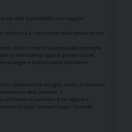
RE
ie per dare la possibilità a un maggior
 inferiore a 12 nel rispetto delle tematiche che
TORALE DELLA CULTURA
re altri tre incontri successivi alla consegna
CATTOLICA NELLE SCUOLE (IRC)
tare un eventuale gruppo di giovani coppie.
he sia segno e testimonianza dell’Amore
DELLA SALUTE
PO LIBERO
contro (qualcuno che accoglie, saluta, si interessa
 E PELLEGRINAGGI
presentazione delle persone…).
a continuità nel cammino. A tal ragione è
traverso Gruppo “Giovani Coppie” foraniali.
I MINORI E CENTRO DI ASCOLTO DIOCESANO PER LA TUTELA DEI MINORI