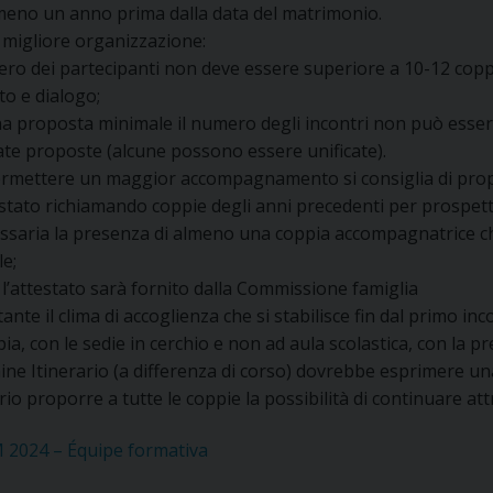
lmeno un anno prima dalla data del matrimonio.
UFFICIO PER LA PASTORALE FAMILIARE
GIORNALINO MINISTRANTI
INDICAZIONI E DOCUMENTI PASTORALE FAMILIA
 migliore organizzazione:
ero dei partecipanti non deve essere superiore a 10-12 copp
UFFICIO PER LA PASTORALE GIOVANILE
o e dialogo;
a proposta minimale il numero degli incontri non può essere
UFFICIO PER L’EDUCAZIONE E LA SCUOLA – PAS
ate proposte (alcune possono essere unificate).
rmettere un maggior accompagnamento si consiglia di propor
UFFICIO PER L’INSEGNAMENTO DELLA RELIGIONE 
estato richiamando coppie degli anni precedenti per prospet
essaria la presenza di almeno una coppia accompagnatrice c
UFFICIO PER LA PASTORALE DELLA SALUTE
INDICAZIONI E DOCUMENTI UFFICIO PASTORALE 
e;
UFFICIO PER LA PASTORALE DELLO SPORT E TEM
, l’attestato sarà fornito dalla Commissione famiglia
ante il clima di accoglienza che si stabilisce fin dal primo in
UFFICIO PER LA PASTORALE DEL TURISMO, FESTE
pia, con le sedie in cerchio e non ad aula scolastica, con la 
mine Itinerario (a differenza di corso) dovrebbe esprimere un
UFFICIO PASTORALE CARCERARIA
io proporre a tutte le coppie la possibilità di continuare at
UFFICIO SERVIZIO DIOCESANO PER LA TUTELA DE
 2024 – Équipe formativa