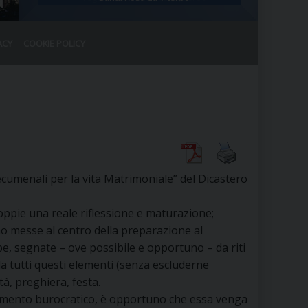
ACY
COOKIE POLICY
RALE
DEL CLERO
CO
SANO)
RATIVO
IA
enali per la vita Matrimoniale” del Dicastero
oppie una reale riflessione e maturazione;
A LE CHIESE
o messe al centro della preparazione al
ppe, segnate – ove possibile e opportuno – da riti
RELIGIOSO
SANO
a tutti questi elementi (senza escluderne
tà, preghiera, festa.
pimento burocratico, è opportuno che essa venga