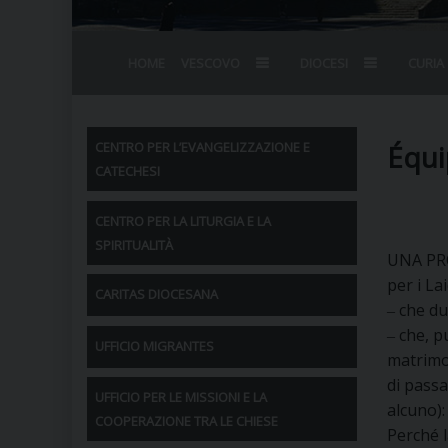
HOME
VESCOVO
DIOCESI
CURIA
BIOGRAFIA
STEMMA
OMELIE
AGENDA D
VESCOVADO
VESCOVI E
Équi
CENTRO PER L’EVANGELIZZAZIONE E
CATECHESI
CENTRO PER LA LITURGIA E LA
SPIRITUALITÀ
UNA PRO
per i Lai
CARITAS DIOCESANA
‒ che du
‒ che, p
UFFICIO MIGRANTES
matrimon
di passa
UFFICIO PER LE MISSIONI E LA
alcuno):
COOPERAZIONE TRA LE CHIESE
Perché 