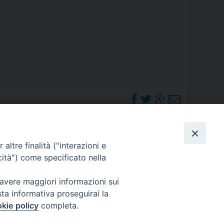
RE
TORALE DELLA CULTURA
CATTOLICA NELLE SCUOLE (IRC)
DELLA SALUTE
PO LIBERO
PHOTOGALLERY
altre finalità ("interazioni e
 E PELLEGRINAGGI
cità") come specificato nella
ORARI S. MESSE
 avere maggiori informazioni sui
sta informativa proseguirai la
I MINORI E CENTRO DI ASCOLTO DIOCESANO PER LA TUTELA DEI MINORI
kie policy
completa.