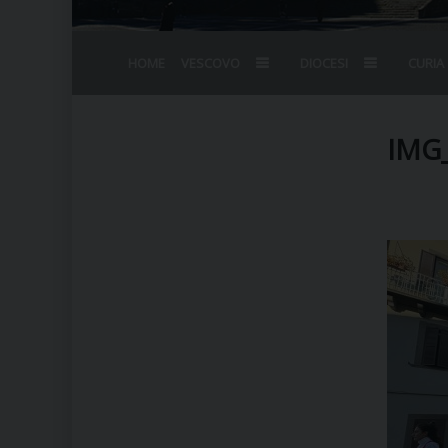
HOME
VESCOVO
DIOCESI
CURIA
BIOGRAFIA
STEMMA
OMELIE
AGENDA D
VESCOVADO
VESCOVI E
IMG