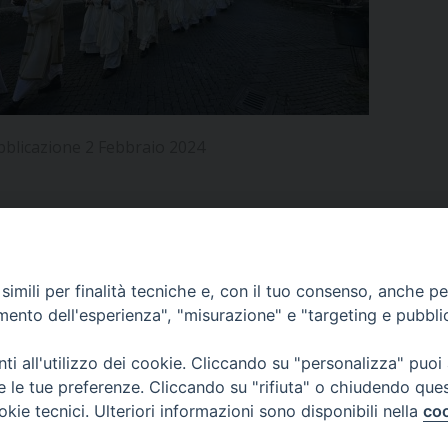
UFFICIO PER LA PASTORALE FAMILIARE
GIORNALINO MINISTRANTI
INDICAZIONI E DOCUMENTI PASTORALE FAMILIA
UFFICIO PER LA PASTORALE GIOVANILE
UFFICIO PER L’EDUCAZIONE E LA SCUOLA – PAS
bblicazione 2 Febbraio 2024
UFFICIO PER L’INSEGNAMENTO DELLA RELIGIONE 
UFFICIO PER LA PASTORALE DELLA SALUTE
INDICAZIONI E DOCUMENTI UFFICIO PASTORALE 
UFFICIO PER LA PASTORALE DELLO SPORT E TEM
APPUNTAMENTI
imili per finalità tecniche e, con il tuo consenso, anche per 
UFFICIO PER LA PASTORALE DEL TURISMO, FESTE
amento dell'esperienza", "misurazione" e "targeting e pubbli
VIDEOGALLERY
UFFICIO PASTORALE CARCERARIA
i all'utilizzo dei cookie. Cliccando su "personalizza" puoi
re le tue preferenze. Cliccando su "rifiuta" o chiudendo que
UFFICIO SERVIZIO DIOCESANO PER LA TUTELA DE
okie tecnici. Ulteriori informazioni sono disponibili nella
coo
PODCAST