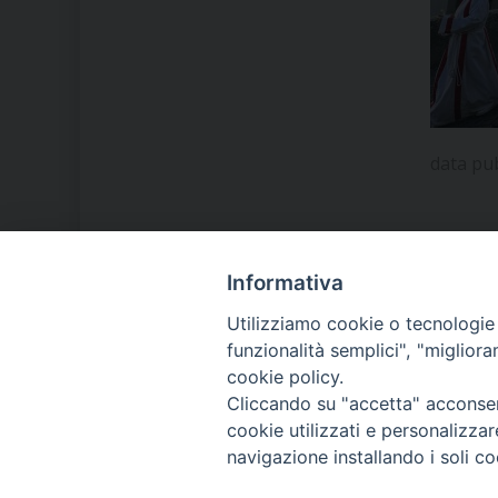
data pu
Informativa
LA NOSTRA DIOCESI
Utilizziamo cookie o tecnologie s
funzionalità semplici", "miglior
cookie policy.
IL VESCOVO MONS. ORAZIO
Cliccando su "accetta" acconsent
FRANCESCO PIAZZA
cookie utilizzati e personalizza
navigazione installando i soli co
MODULISTICA