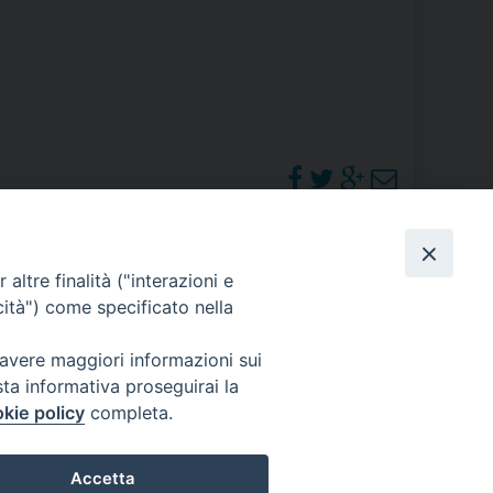
RE
TORALE DELLA CULTURA
CATTOLICA NELLE SCUOLE (IRC)
DELLA SALUTE
PHOTOGALLERY
altre finalità ("interazioni e
PO LIBERO
cità") come specificato nella
 E PELLEGRINAGGI
ORARI S. MESSE
 avere maggiori informazioni sui
sta informativa proseguirai la
kie policy
completa.
I MINORI E CENTRO DI ASCOLTO DIOCESANO PER LA TUTELA DEI MINORI
Accetta