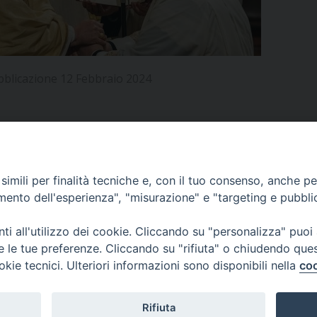
UFFICIO PER LA PASTORALE FAMILIARE
GIORNALINO MINISTRANTI
INDICAZIONI E DOCUMENTI PASTORALE FAMILIA
UFFICIO PER LA PASTORALE GIOVANILE
bblicazione 12 Febbraio 2024
UFFICIO PER L’EDUCAZIONE E LA SCUOLA – PAS
UFFICIO PER L’INSEGNAMENTO DELLA RELIGIONE 
UFFICIO PER LA PASTORALE DELLA SALUTE
INDICAZIONI E DOCUMENTI UFFICIO PASTORALE 
APPUNTAMENTI
imili per finalità tecniche e, con il tuo consenso, anche per 
UFFICIO PER LA PASTORALE DELLO SPORT E TEM
amento dell'esperienza", "misurazione" e "targeting e pubbli
UFFICIO PER LA PASTORALE DEL TURISMO, FESTE
VIDEOGALLERY
i all'utilizzo dei cookie. Cliccando su "personalizza" puoi
re le tue preferenze. Cliccando su "rifiuta" o chiudendo que
UFFICIO PASTORALE CARCERARIA
okie tecnici. Ulteriori informazioni sono disponibili nella
coo
PODCAST
UFFICIO SERVIZIO DIOCESANO PER LA TUTELA DE
Rifiuta