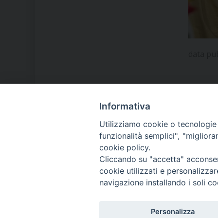
data pu
Informativa
LA NOSTRA DIOCESI
Utilizziamo cookie o tecnologie s
funzionalità semplici", "miglior
cookie policy.
IL VESCOVO MONS. ORAZIO
Cliccando su "accetta" acconsent
FRANCESCO PIAZZA
cookie utilizzati e personalizza
navigazione installando i soli co
MODULISTICA
Personalizza