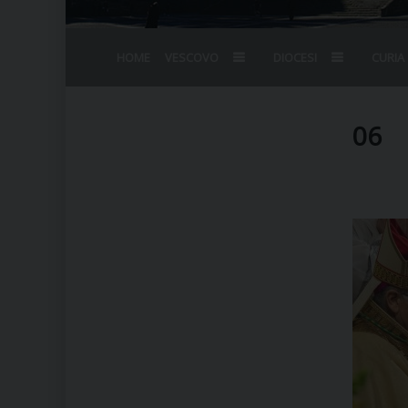
HOME
VESCOVO
DIOCESI
CURIA
BIOGRAFIA
STEMMA
OMELIE
AGENDA D
VESCOVADO
VESCOVI E
06