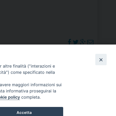
RE
TORALE DELLA CULTURA
CATTOLICA NELLE SCUOLE (IRC)
DELLA SALUTE
PHOTOGALLERY
altre finalità ("interazioni e
PO LIBERO
cità") come specificato nella
 E PELLEGRINAGGI
ORARI S. MESSE
 avere maggiori informazioni sui
sta informativa proseguirai la
kie policy
completa.
I MINORI E CENTRO DI ASCOLTO DIOCESANO PER LA TUTELA DEI MINORI
Accetta