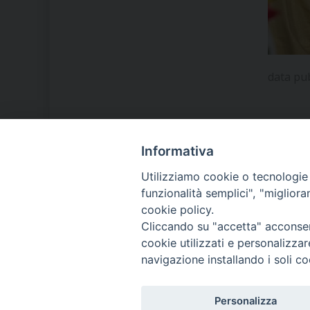
data pu
Informativa
LA NOSTRA DIOCESI
Utilizziamo cookie o tecnologie s
funzionalità semplici", "miglior
cookie policy.
IL VESCOVO MONS. ORAZIO
Cliccando su "accetta" acconsent
FRANCESCO PIAZZA
cookie utilizzati e personalizza
navigazione installando i soli co
MODULISTICA
Personalizza