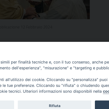
UFFICIO PER LA PASTORALE FAMILIARE
GIORNALINO MINISTRANTI
INDICAZIONI E DOCUMENTI PASTORALE FAMILIA
UFFICIO PER LA PASTORALE GIOVANILE
bblicazione 12 Febbraio 2024
UFFICIO PER L’EDUCAZIONE E LA SCUOLA – PAS
UFFICIO PER L’INSEGNAMENTO DELLA RELIGIONE 
UFFICIO PER LA PASTORALE DELLA SALUTE
INDICAZIONI E DOCUMENTI UFFICIO PASTORALE 
APPUNTAMENTI
imili per finalità tecniche e, con il tuo consenso, anche per 
UFFICIO PER LA PASTORALE DELLO SPORT E TEM
amento dell'esperienza", "misurazione" e "targeting e pubbli
UFFICIO PER LA PASTORALE DEL TURISMO, FESTE
VIDEOGALLERY
i all'utilizzo dei cookie. Cliccando su "personalizza" puoi
re le tue preferenze. Cliccando su "rifiuta" o chiudendo que
UFFICIO PASTORALE CARCERARIA
okie tecnici. Ulteriori informazioni sono disponibili nella
coo
PODCAST
UFFICIO SERVIZIO DIOCESANO PER LA TUTELA DE
Rifiuta