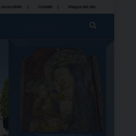
 accessibile
Contatti
Mappa del sito
Tegola Madonna della Quercia
Santa Rosa da Viterbo