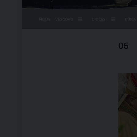
HOME
VESCOVO
DIOCESI
CURIA
BIOGRAFIA
STEMMA
OMELIE
AGENDA D
VESCOVADO
VESCOVI E
06