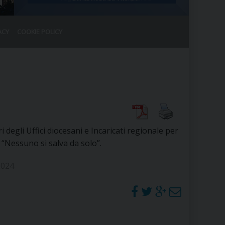
ACY
COOKIE POLICY
RALE
DEL CLERO
CO
SANO)
RATIVO
IA
i degli Uffici diocesani e Incaricati regionale per
 “Nessuno si salva da solo”.
A LE CHIESE
2024
RELIGIOSO
SANO