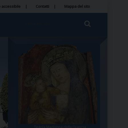
 accessibile
Contatti
Mappa del sito
Tegola Madonna della Quercia
Santa Rosa da Viterbo