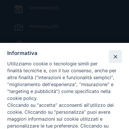
DOVE SIAMO
APPUNTAMENTI
E
I
PHOTOGALLERY
P
E
PRIVACY
D
IL VESCOVO MONS. ORAZIO FRANCESCO
PIAZZA
Informativa
COOKIE POLICY
C
P
VIDEOGALLERY
Utilizziamo cookie o tecnologie simili per
finalità tecniche e, con il tuo consenso, anche per
P
R
altre finalità ("interazioni e funzionalità semplici",
ORARI S. MESSE
"miglioramento dell'esperienza", "misurazione" e
"targeting e pubblicità") come specificato nella
D
cookie policy.
MODULISTICA
Cliccando su "accetta" acconsenti all'utilizzo dei
cookie. Cliccando su "personalizza" puoi avere
F
PODCAST
maggiori informazioni sui cookie utilizzati e
personalizzare le tue preferenze. Cliccando su
P