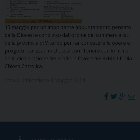
DOVE SIAMO
E
I
13 maggio per un importante appuntamento pensato
P
E
dalla Diocesi e condiviso dall’ordine dei commercialisti
PRIVACY
della provincia di Viterbo per far conoscere le opere e i
D
progetti realizzati in Diocesi con i fondi e con le firme
delle dichiarazione dei redditi a favore dell8xMILLE alla
COOKIE POLICY
C
Chiesa Cattolica.
P
P
data pubblicazione 8 Maggio 2024
R
D
F
P