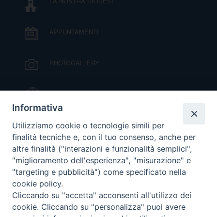
LA NOSTRA DIOCESI
D
APPUNTAMENTI
C
PHOTOGALLERY
IL VESCOVO MONS. ORAZIO FRANCESCO
PIAZZA
Informativa
VIDEOGALLERY
Utilizziamo cookie o tecnologie simili per
finalità tecniche e, con il tuo consenso, anche per
altre finalità ("interazioni e funzionalità semplici",
ORARI S. MESSE
"miglioramento dell'esperienza", "misurazione" e
"targeting e pubblicità") come specificato nella
cookie policy.
MODULISTICA
Cliccando su "accetta" acconsenti all'utilizzo dei
cookie. Cliccando su "personalizza" puoi avere