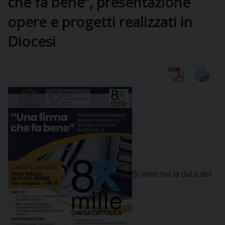
che fa bene”, presentazione
opere e progetti realizzati in
DIOCESI
Diocesi
CURIA
CLERO
C
PARROCCHIE
C
Si avvicina la data del
P
CONTATTI
C
C
P