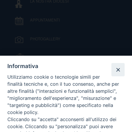
LA NOSTRA DIOCESI
DOVE SIAMO
E
I
APPUNTAMENTI
P
E
PRIVACY
PHOTOGALLERY
D
IL VESCOVO MONS. ORAZIO FRANCESCO
COOKIE POLICY
C
PIAZZA
P
Informativa
P
VIDEOGALLERY
Utilizziamo cookie o tecnologie simili per
R
finalità tecniche e, con il tuo consenso, anche per
altre finalità ("interazioni e funzionalità semplici",
ORARI S. MESSE
D
"miglioramento dell'esperienza", "misurazione" e
"targeting e pubblicità") come specificato nella
cookie policy.
MODULISTICA
F
Cliccando su "accetta" acconsenti all'utilizzo dei
cookie. Cliccando su "personalizza" puoi avere
P