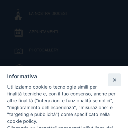
I
LA NOSTRA DIOCESI
P
E
PRIVACY
APPUNTAMENTI
D
COOKIE POLICY
C
PHOTOGALLERY
P
P
R
IL VESCOVO MONS. ORAZIO FRANCESCO
PIAZZA
Informativa
D
VIDEOGALLERY
Utilizziamo cookie o tecnologie simili per
finalità tecniche e, con il tuo consenso, anche per
altre finalità ("interazioni e funzionalità semplici",
F
ORARI S. MESSE
"miglioramento dell'esperienza", "misurazione" e
"targeting e pubblicità") come specificato nella
P
cookie policy.
MODULISTICA