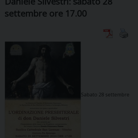
Daniele Silvestri: sabato 28
settembre ore 17.00
DIOCESI
CURIA
CLERO
C
PARROCCHIE
Sabato 28 settembre
C
P
CONTATTI
C
C
P