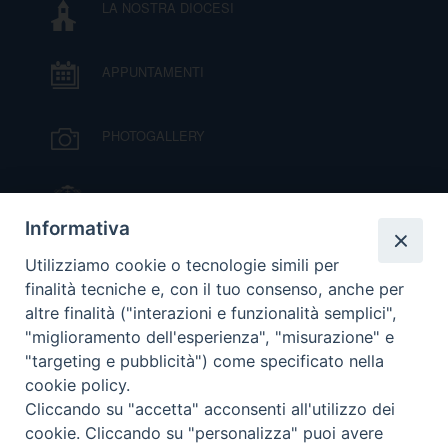
LA NOSTRA DIOCESI
D
APPUNTAMENTI
C
PHOTOGALLERY
IL VESCOVO MONS. ORAZIO FRANCESCO
PIAZZA
Informativa
VIDEOGALLERY
Utilizziamo cookie o tecnologie simili per
finalità tecniche e, con il tuo consenso, anche per
altre finalità ("interazioni e funzionalità semplici",
ORARI S. MESSE
"miglioramento dell'esperienza", "misurazione" e
"targeting e pubblicità") come specificato nella
cookie policy.
MODULISTICA
Cliccando su "accetta" acconsenti all'utilizzo dei
cookie. Cliccando su "personalizza" puoi avere