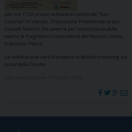
DOVE SIAMO
E
alle ore 17.00 presso la Basilica Cattedrale “San
I
Lorenzo” in Viterbo, Ordinazione Presbiterale di don
Daniele Silvestri che avverrà per l’imposizione delle
P
E
PRIVACY
mani e la Preghiera Consacratoria del Vescovo Orazio
Francesco Piazza.
D
La celebrazione sarà trasmessa in diretta streaming sui
COOKIE POLICY
C
social della Diocesi.
P
P
data pubblicazione 23 Agosto 2024
R
D
F
P