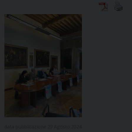
DIOCESI
CURIA
CLERO
C
PARROCCHIE
C
P
CONTATTI
C
data pubblicazione 29 Agosto 2024
C
P