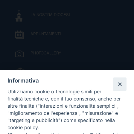
I
LA NOSTRA DIOCESI
P
E
PRIVACY
APPUNTAMENTI
D
COOKIE POLICY
C
PHOTOGALLERY
P
P
R
IL VESCOVO MONS. ORAZIO FRANCESCO
PIAZZA
Informativa
D
VIDEOGALLERY
Utilizziamo cookie o tecnologie simili per
finalità tecniche e, con il tuo consenso, anche per
altre finalità ("interazioni e funzionalità semplici",
F
ORARI S. MESSE
"miglioramento dell'esperienza", "misurazione" e
"targeting e pubblicità") come specificato nella
P
cookie policy.
MODULISTICA