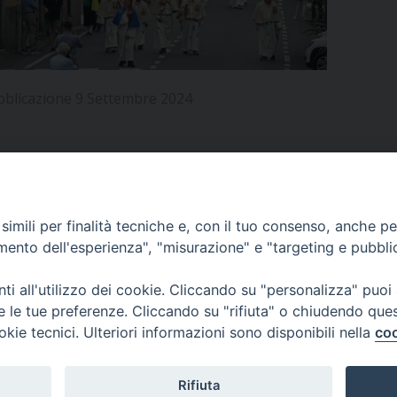
UFFICIO PER LA PASTORALE FAMILIARE
GIORNALINO MINISTRANTI
INDICAZIONI E DOCUMENTI PASTORALE FAMILIA
UFFICIO PER LA PASTORALE GIOVANILE
bblicazione 9 Settembre 2024
UFFICIO PER L’EDUCAZIONE E LA SCUOLA – PAS
UFFICIO PER L’INSEGNAMENTO DELLA RELIGIONE 
UFFICIO PER LA PASTORALE DELLA SALUTE
INDICAZIONI E DOCUMENTI UFFICIO PASTORALE 
APPUNTAMENTI
imili per finalità tecniche e, con il tuo consenso, anche per 
UFFICIO PER LA PASTORALE DELLO SPORT E TEM
amento dell'esperienza", "misurazione" e "targeting e pubbli
UFFICIO PER LA PASTORALE DEL TURISMO, FESTE
VIDEOGALLERY
i all'utilizzo dei cookie. Cliccando su "personalizza" puoi
re le tue preferenze. Cliccando su "rifiuta" o chiudendo que
UFFICIO PASTORALE CARCERARIA
okie tecnici. Ulteriori informazioni sono disponibili nella
coo
PODCAST
UFFICIO SERVIZIO DIOCESANO PER LA TUTELA DE
Rifiuta