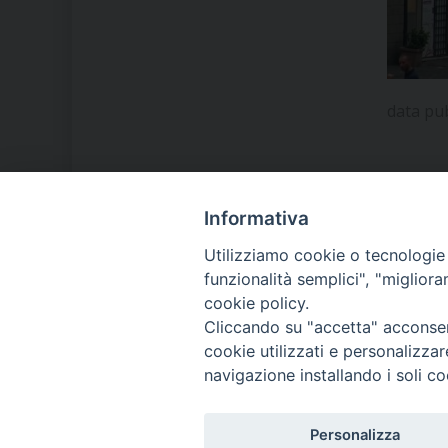
data pu
Informativa
LA NOSTRA DIOCESI
Utilizziamo cookie o tecnologie s
funzionalità semplici", "miglior
cookie policy.
IL VESCOVO MONS. ORAZIO
Cliccando su "accetta" acconsent
FRANCESCO PIAZZA
cookie utilizzati e personalizza
navigazione installando i soli co
MODULISTICA
Personalizza