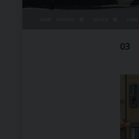
HOME
VESCOVO
DIOCESI
CURIA
BIOGRAFIA
STEMMA
OMELIE
AGENDA D
VESCOVADO
VESCOVI E
03