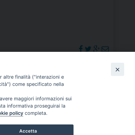
RE
TORALE DELLA CULTURA
CATTOLICA NELLE SCUOLE (IRC)
DELLA SALUTE
PHOTOGALLERY
altre finalità ("interazioni e
PO LIBERO
cità") come specificato nella
 E PELLEGRINAGGI
ORARI S. MESSE
 avere maggiori informazioni sui
sta informativa proseguirai la
kie policy
completa.
I MINORI E CENTRO DI ASCOLTO DIOCESANO PER LA TUTELA DEI MINORI
Accetta