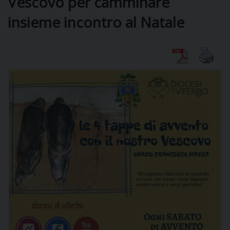
Vescovo per camminare
insieme incontro al Natale
DIOCESI
CURIA
CLERO
C
PARROCCHIE
C
P
CONTATTI
C
C
P