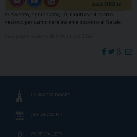
DOVE SIAMO
E
In Avvento, ogni sabato, 10 minuti con il nostro
I
Vescovo per camminare insieme incontro al Natale.
P
E
PRIVACY
data pubblicazione 28 Novembre 2024
D
COOKIE POLICY
C
P
P
R
LA NOSTRA DIOCESI
D
APPUNTAMENTI
F
PHOTOGALLERY
P