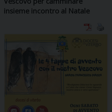
Vescovo per camminare
insieme incontro al Natale
DIOCESI
CURIA
CLERO
C
PARROCCHIE
C
P
CONTATTI
C
C
P