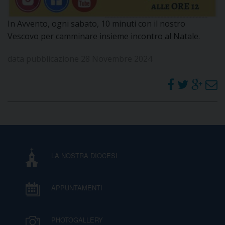
DOVE SIAMO
E
In Avvento, ogni sabato, 10 minuti con il nostro
I
Vescovo per camminare insieme incontro al Natale.
P
E
PRIVACY
data pubblicazione 28 Novembre 2024
D
COOKIE POLICY
C
P
P
R
LA NOSTRA DIOCESI
D
APPUNTAMENTI
F
PHOTOGALLERY
P