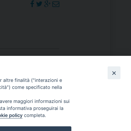
RE
TORALE DELLA CULTURA
CATTOLICA NELLE SCUOLE (IRC)
DELLA SALUTE
PO LIBERO
PHOTOGALLERY
altre finalità ("interazioni e
cità") come specificato nella
 E PELLEGRINAGGI
ORARI S. MESSE
 avere maggiori informazioni sui
sta informativa proseguirai la
kie policy
completa.
I MINORI E CENTRO DI ASCOLTO DIOCESANO PER LA TUTELA DEI MINORI