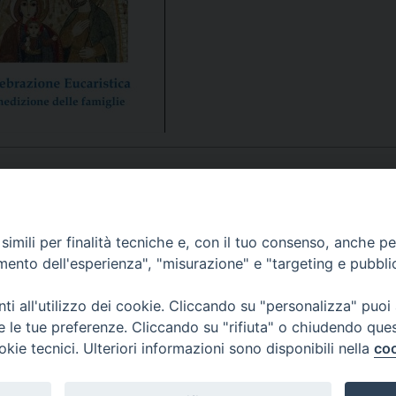
UFFICIO PER LA PASTORALE FAMILIARE
GIORNALINO MINISTRANTI
INDICAZIONI E DOCUMENTI PASTORALE FAMILIA
UFFICIO PER LA PASTORALE GIOVANILE
UFFICIO PER L’EDUCAZIONE E LA SCUOLA – PAS
UFFICIO PER L’INSEGNAMENTO DELLA RELIGIONE 
UFFICIO PER LA PASTORALE DELLA SALUTE
INDICAZIONI E DOCUMENTI UFFICIO PASTORALE 
UFFICIO PER LA PASTORALE DELLO SPORT E TEM
APPUNTAMENTI
imili per finalità tecniche e, con il tuo consenso, anche per 
amento dell'esperienza", "misurazione" e "targeting e pubbli
UFFICIO PER LA PASTORALE DEL TURISMO, FESTE
VIDEOGALLERY
i all'utilizzo dei cookie. Cliccando su "personalizza" puoi
UFFICIO PASTORALE CARCERARIA
re le tue preferenze. Cliccando su "rifiuta" o chiudendo que
okie tecnici. Ulteriori informazioni sono disponibili nella
coo
PODCAST
UFFICIO SERVIZIO DIOCESANO PER LA TUTELA DE