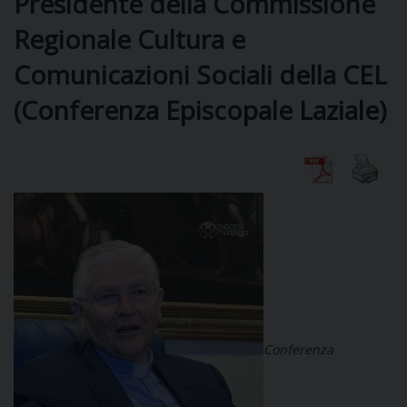
Presidente della Commissione
Regionale Cultura e
DIOCESI
Comunicazioni Sociali della CEL
(Conferenza Episcopale Laziale)
CURIA
CLERO
C
PARROCCHIE
C
P
Conferenza
CONTATTI
C
C
P