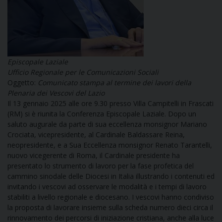
DOVE SIAMO
E
I
P
E
PRIVACY
Episcopale Laziale
Ufficio Regionale per le Comunicazioni Sociali
D
Oggetto:
Comunicato stampa al termine dei lavori della
Plenaria dei Vescovi del Lazio
COOKIE POLICY
C
Il 13 gennaio 2025 alle ore 9.30 presso Villa Campitelli in Frascati
P
(RM) si è riunita la Conferenza Episcopale Laziale. Dopo un
P
saluto augurale da parte di sua eccellenza monsignor Mariano
R
Crociata, vicepresidente, al Cardinale Baldassare Reina,
neopresidente, e a Sua Eccellenza monsignor Renato Tarantelli,
nuovo vicegerente di Roma, il Cardinale presidente ha
D
presentato lo strumento di lavoro per la fase profetica del
cammino sinodale delle Diocesi in Italia illustrando i contenuti ed
invitando i vescovi ad osservare le modalità e i tempi di lavoro
F
stabiliti a livello regionale e diocesano. I vescovi hanno condiviso
la proposta di lavorare insieme sulla scheda numero dieci circa il
rinnovamento dei percorsi di iniziazione cristiana, anche alla luce
P