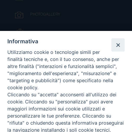
PHOTOGALLERY
IL VESCOVO MONS. ORAZIO FRANCESCO
PIAZZA
Informativa
VIDEOGALLERY
Utilizziamo cookie o tecnologie simili per
finalità tecniche e, con il tuo consenso, anche per
altre finalità ("interazioni e funzionalità semplici",
ORARI S. MESSE
"miglioramento dell'esperienza", "misurazione" e
"targeting e pubblicità") come specificato nella
cookie policy.
MODULISTICA
Cliccando su "accetta" acconsenti all'utilizzo dei
cookie. Cliccando su "personalizza" puoi avere
PODCAST
maggiori informazioni sui cookie utilizzati e
personalizzare le tue preferenze. Cliccando su
"rifiuta" o chiudendo questa informativa proseguirai
la navigazione installando i soli cookie tecnici.
© 2026 Diocesi di Viterbo.