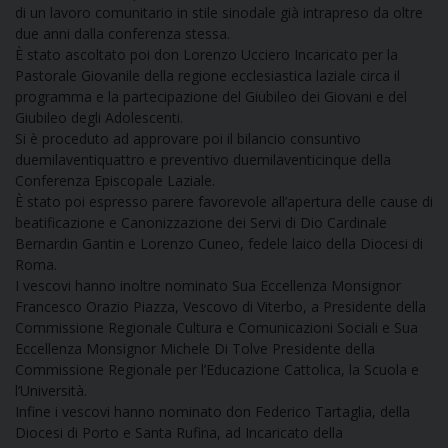
di un lavoro comunitario in stile sinodale già intrapreso da oltre
due anni dalla conferenza stessa.
D
È stato ascoltato poi don Lorenzo Ucciero Incaricato per la
Pastorale Giovanile della regione ecclesiastica laziale circa il
C
programma e la partecipazione del Giubileo dei Giovani e del
Giubileo degli Adolescenti.
Si è proceduto ad approvare poi il bilancio consuntivo
duemilaventiquattro e preventivo duemilaventicinque della
Conferenza Episcopale Laziale.
È stato poi espresso parere favorevole all’apertura delle cause di
beatificazione e Canonizzazione dei Servi di Dio Cardinale
Bernardin Gantin e Lorenzo Cuneo, fedele laico della Diocesi di
Roma.
I vescovi hanno inoltre nominato Sua Eccellenza Monsignor
Francesco Orazio Piazza, Vescovo di Viterbo, a Presidente della
Commissione Regionale Cultura e Comunicazioni Sociali e Sua
Eccellenza Monsignor Michele Di Tolve Presidente della
Commissione Regionale per l’Educazione Cattolica, la Scuola e
l’Università.
Infine i vescovi hanno nominato don Federico Tartaglia, della
Diocesi di Porto e Santa Rufina, ad Incaricato della