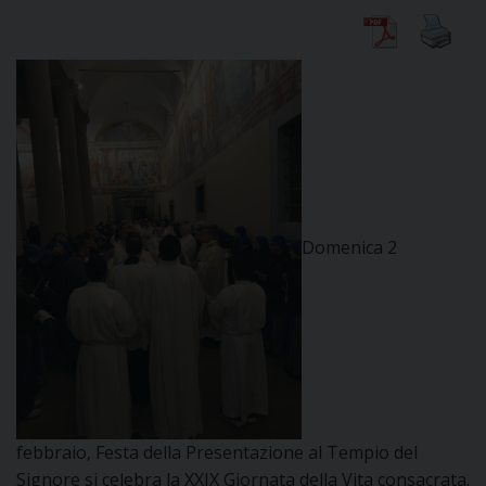
CURIA
CLERO
C
Domenica 2
PARROCCHIE
C
P
CONTATTI
C
C
P
febbraio, Festa della Presentazione al Tempio del
DOVE SIAMO
Signore si celebra la XXIX Giornata della Vita consacrata.
E