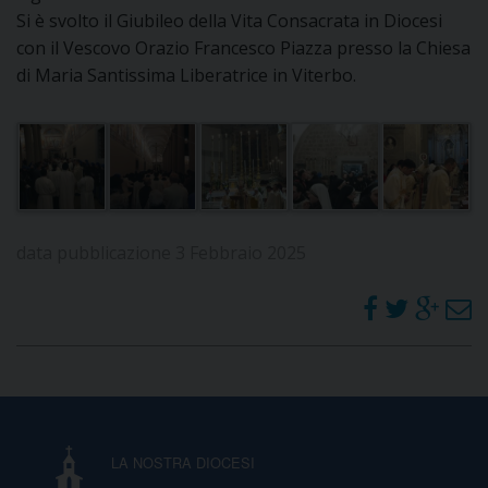
Si è svolto il Giubileo della Vita Consacrata in Diocesi
I
con il Vescovo Orazio Francesco Piazza presso la Chiesa
P
E
di Maria Santissima Liberatrice in Viterbo.
PRIVACY
D
COOKIE POLICY
C
P
P
R
data pubblicazione 3 Febbraio 2025
D
F
P
LA NOSTRA DIOCESI