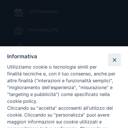
D
APPUNTAMENTI
C
PHOTOGALLERY
IL VESCOVO MONS. ORAZIO FRANCESCO
PIAZZA
Informativa
VIDEOGALLERY
Utilizziamo cookie o tecnologie simili per
finalità tecniche e, con il tuo consenso, anche per
altre finalità ("interazioni e funzionalità semplici",
ORARI S. MESSE
"miglioramento dell'esperienza", "misurazione" e
"targeting e pubblicità") come specificato nella
cookie policy.
MODULISTICA
Cliccando su "accetta" acconsenti all'utilizzo dei
cookie. Cliccando su "personalizza" puoi avere
PODCAST
maggiori informazioni sui cookie utilizzati e