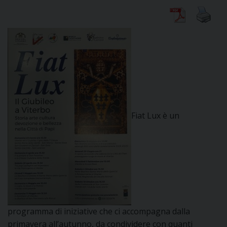
CURIA
CLERO
C
Fiat Lux è un
PARROCCHIE
C
P
CONTATTI
C
C
P
programma di iniziative che ci accompagna dalla
DOVE SIAMO
primavera all’autunno, da condividere con quanti
E