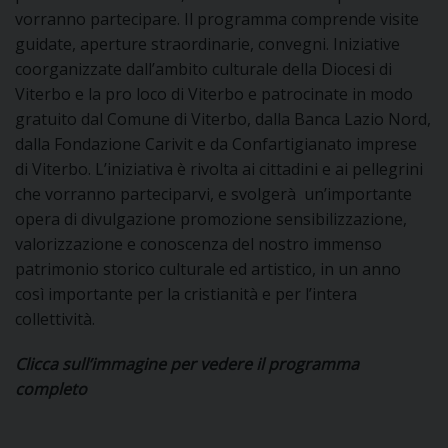
vorranno partecipare. Il programma comprende visite
I
guidate, aperture straordinarie, convegni. Iniziative
P
E
coorganizzate dall’ambito culturale della Diocesi di
PRIVACY
Viterbo e la pro loco di Viterbo e patrocinate in modo
D
gratuito dal Comune di Viterbo, dalla Banca Lazio Nord,
dalla Fondazione Carivit e da Confartigianato imprese
COOKIE POLICY
C
di Viterbo. L’iniziativa è rivolta ai cittadini e ai pellegrini
P
che vorranno parteciparvi, e svolgerà un’importante
P
opera di divulgazione promozione sensibilizzazione,
R
valorizzazione e conoscenza del nostro immenso
patrimonio storico culturale ed artistico, in un anno
D
così importante per la cristianità e per l’intera
collettività.
F
Clicca sull’immagine per vedere il programma
completo
P