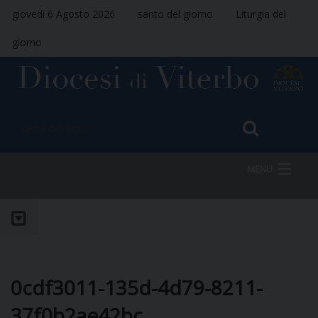
giovedì 6 Agosto 2026
santo del giorno
Liturgia del
giorno
MENU
HOME
VESCOVO
0cdf3011-135d-4d79-8211-
37f0b2ae42bc