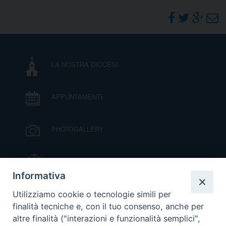
DOVE SIAMO
E
I
P
E
PRIVACY
LA NOSTRA DIOCESI
D
APPUNTAMENTI
COOKIE POLICY
C
P
P
PHOTOGALLERY
R
IL VESCOVO MONS. ORAZIO FRANCESCO
D
PIAZZA
Informativa
VIDEOGALLERY
Utilizziamo cookie o tecnologie simili per
F
finalità tecniche e, con il tuo consenso, anche per
altre finalità ("interazioni e funzionalità semplici",
P
ORARI S. MESSE