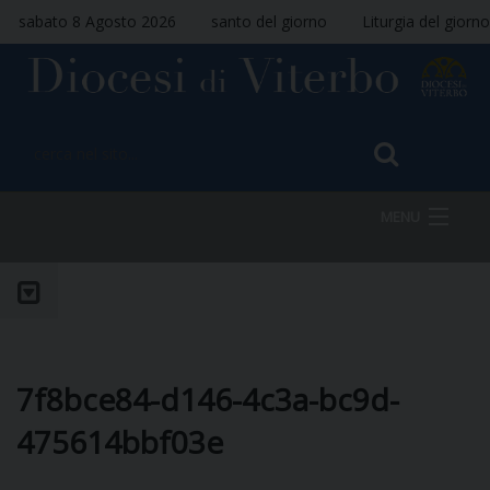
sabato 8 Agosto 2026
santo del giorno
Liturgia del giorno
MENU
HOME
VESCOVO
7f8bce84-d146-4c3a-bc9d-
475614bbf03e
DIOCESI