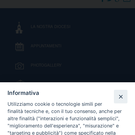
I
P
E
PRIVACY
LA NOSTRA DIOCESI
D
APPUNTAMENTI
COOKIE POLICY
C
P
P
PHOTOGALLERY
R
IL VESCOVO MONS. ORAZIO FRANCESCO
D
PIAZZA
Informativa
VIDEOGALLERY
Utilizziamo cookie o tecnologie simili per
F
finalità tecniche e, con il tuo consenso, anche per
altre finalità ("interazioni e funzionalità semplici",
P
ORARI S. MESSE
"miglioramento dell'esperienza", "misurazione" e
"targeting e pubblicità") come specificato nella