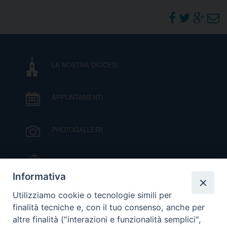
DOVE SIAMO
E
I
P
E
PRIVACY
LA NOSTRA DIOCESI
D
APPUNTAMENTI
COOKIE POLICY
C
P
P
PHOTOGALLERY
R
IL VESCOVO MONS. ORAZIO FRANCESCO
D
PIAZZA
Informativa
VIDEOGALLERY
Utilizziamo cookie o tecnologie simili per
F
finalità tecniche e, con il tuo consenso, anche per
altre finalità ("interazioni e funzionalità semplici",
P
ORARI S. MESSE