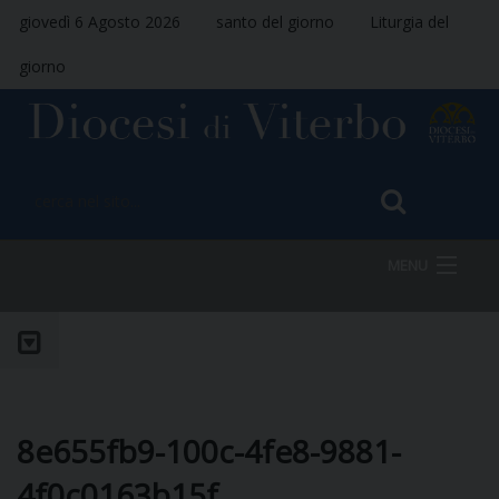
giovedì 6 Agosto 2026
santo del giorno
Liturgia del
giorno
MENU
HOME
VESCOVO
8e655fb9-100c-4fe8-9881-
4f0c0163b15f