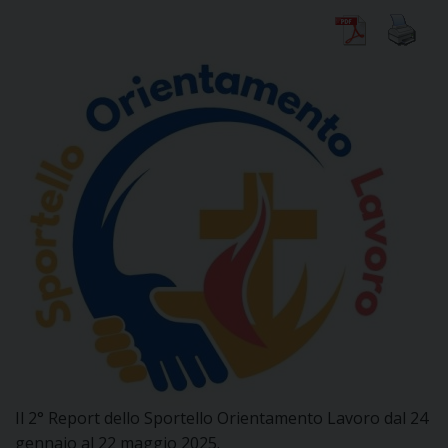
DIOCESI
CURIA
CLERO
C
PARROCCHIE
C
P
CONTATTI
C
Il 2° Report dello Sportello Orientamento Lavoro dal 24
C
P
gennaio al 22 maggio 2025.