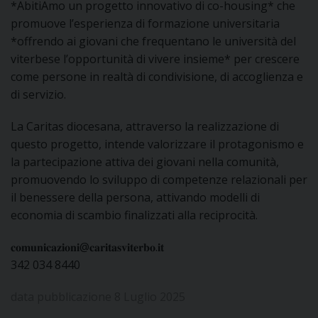
*AbitiAmo un progetto innovativo di co-housing* che
I
promuove l’esperienza di formazione universitaria
*offrendo ai giovani che frequentano le università del
P
E
PRIVACY
viterbese l’opportunità di vivere insieme* per crescere
come persone in realtà di condivisione, di accoglienza e
D
di servizio.
COOKIE POLICY
C
La Caritas diocesana, attraverso la realizzazione di
P
questo progetto, intende valorizzare il protagonismo e
P
la partecipazione attiva dei giovani nella comunità,
R
promuovendo lo sviluppo di competenze relazionali per
il benessere della persona, attivando modelli di
D
economia di scambio finalizzati alla reciprocità.
𝐜𝐨𝐦𝐮𝐧𝐢𝐜𝐚𝐳𝐢𝐨𝐧𝐢@𝐜𝐚𝐫𝐢𝐭𝐚𝐬𝐯𝐢𝐭𝐞𝐫𝐛𝐨.𝐢𝐭
F
342 034 8440
P
data pubblicazione 8 Luglio 2025