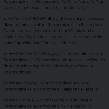
Parrocchiale delle Parrocchie di “S. Maria Nuova” e “San
Lorenzo” in Viterbo al posto di don Giusto Neri
D
don Roberto FABBIANI
, oltre agli incarichi già in essere,
C
diventa Amministratore Parrocchiale della Parrocchia di
Capodimonte al posto di don Fedoro Spadavecchia
trasferito a Viterbo dove continua il servizio pastorale
come Cappellano del Carcere di Viterbo
padre Gianluca TROMBINI (ive)
diventa Amministratore
Parrocchiale delle Parrocchie di Montecalvello e Fastello
(in sostituzione di p. Nicola Vicentini, trasferito in
un’altra diocesi).
padre Ignacio José CARATTI (ive)
diventa Vicario
Parrocchiale delle Parrocchie di Vallebona e Fastello.
padre Pavel M. BULAI (OFM C
onv) diventa Vicario
Parrocchiale della Parrocchia di “S. Francesco” in