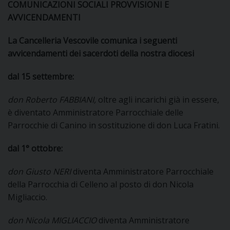
COMUNICAZIONI SOCIALI PROVVISIONI E
DOVE SIAMO
AVVICENDAMENTI
E
I
La Cancelleria Vescovile comunica i seguenti
avvicendamenti dei sacerdoti della nostra diocesi
P
E
PRIVACY
dal 15 settembre:
D
don Roberto FABBIANI,
oltre agli incarichi già in essere,
COOKIE POLICY
C
è diventato Amministratore Parrocchiale delle
P
Parrocchie di Canino in sostituzione di don Luca Fratini.
P
R
dal 1° ottobre:
D
don Giusto NERI
diventa Amministratore Parrocchiale
della Parrocchia di Celleno al posto di don Nicola
Migliaccio.
F
don Nicola MIGLIACCIO
diventa Amministratore
P