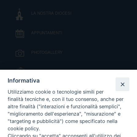
LA NOSTRA DIOCESI
APPUNTAMENTI
PHOTOGALLERY
IL VESCOVO MONS. ORAZIO FRANCESCO
PIAZZA
Informativa
VIDEOGALLERY
Utilizziamo cookie o tecnologie simili per
finalità tecniche e, con il tuo consenso, anche per
altre finalità ("interazioni e funzionalità semplici",
ORARI S. MESSE
"miglioramento dell'esperienza", "misurazione" e
"targeting e pubblicità") come specificato nella
cookie policy.
MODULISTICA
Cliccando su "accetta" acconsenti all'utilizzo dei