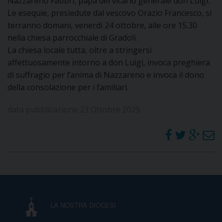
Nazzareno Fabbri, papà del vicario generale don Luigi.
Le esequie, presiedute dal vescovo Orazio Francesco, si
DOVE SIAMO
E
terranno domani, venerdì 24 ottobre, alle ore 15.30
I
nella chiesa parrocchiale di Gradoli.
La chiesa locale tutta, oltre a stringersi
P
E
PRIVACY
affettuosamente intorno a don Luigi, invoca preghiera
di suffragio per l’anima di Nazzareno e invoca il dono
D
della consolazione per i familiari.
COOKIE POLICY
C
P
data pubblicazione 23 Ottobre 2025
P
R
D
F
LA NOSTRA DIOCESI
P