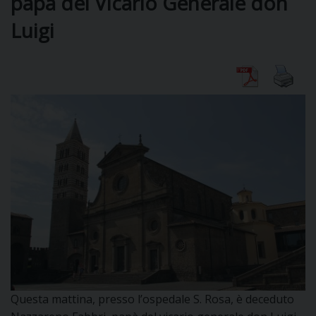
papà del Vicario Generale don
Luigi
DIOCESI
CURIA
CLERO
C
PARROCCHIE
C
P
CONTATTI
C
Questa mattina, presso l’ospedale S. Rosa, è deceduto
C
P