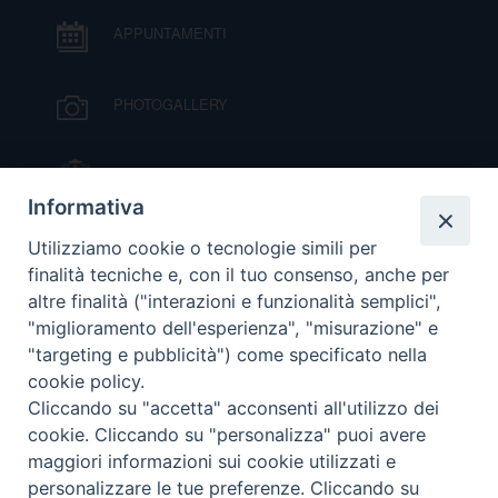
APPUNTAMENTI
D
C
PHOTOGALLERY
IL VESCOVO MONS. ORAZIO FRANCESCO
PIAZZA
Informativa
VIDEOGALLERY
Utilizziamo cookie o tecnologie simili per
finalità tecniche e, con il tuo consenso, anche per
altre finalità ("interazioni e funzionalità semplici",
ORARI S. MESSE
"miglioramento dell'esperienza", "misurazione" e
"targeting e pubblicità") come specificato nella
cookie policy.
MODULISTICA
Cliccando su "accetta" acconsenti all'utilizzo dei
cookie. Cliccando su "personalizza" puoi avere
PODCAST
maggiori informazioni sui cookie utilizzati e
personalizzare le tue preferenze. Cliccando su