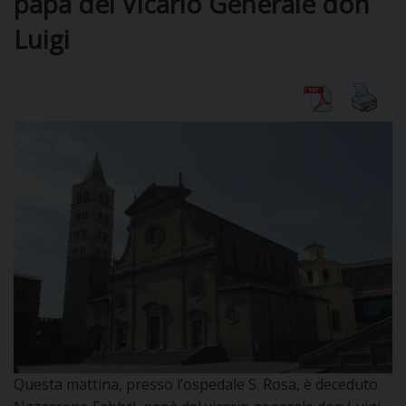
papà del Vicario Generale don
Luigi
DIOCESI
CURIA
CLERO
C
PARROCCHIE
C
P
CONTATTI
C
Questa mattina, presso l’ospedale S. Rosa, è deceduto
C
P