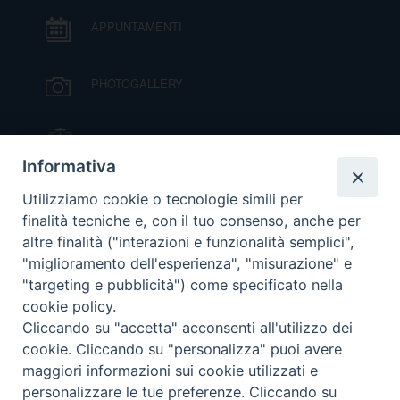
APPUNTAMENTI
D
C
PHOTOGALLERY
IL VESCOVO MONS. ORAZIO FRANCESCO
PIAZZA
Informativa
VIDEOGALLERY
Utilizziamo cookie o tecnologie simili per
finalità tecniche e, con il tuo consenso, anche per
altre finalità ("interazioni e funzionalità semplici",
ORARI S. MESSE
"miglioramento dell'esperienza", "misurazione" e
"targeting e pubblicità") come specificato nella
cookie policy.
MODULISTICA
Cliccando su "accetta" acconsenti all'utilizzo dei
cookie. Cliccando su "personalizza" puoi avere
PODCAST
maggiori informazioni sui cookie utilizzati e
personalizzare le tue preferenze. Cliccando su