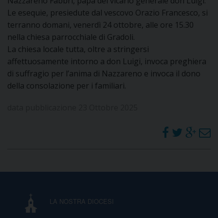
Nazzareno Fabbri, papà del vicario generale don Luigi.
Le esequie, presiedute dal vescovo Orazio Francesco, si
DOVE SIAMO
E
terranno domani, venerdì 24 ottobre, alle ore 15.30
I
nella chiesa parrocchiale di Gradoli.
La chiesa locale tutta, oltre a stringersi
P
E
PRIVACY
affettuosamente intorno a don Luigi, invoca preghiera
di suffragio per l’anima di Nazzareno e invoca il dono
D
della consolazione per i familiari.
COOKIE POLICY
C
P
data pubblicazione 23 Ottobre 2025
P
R
D
F
LA NOSTRA DIOCESI
P