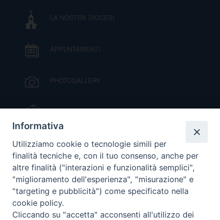
LA NOSTRA DIOCESI
APPUNTAMENTI
PHOTOGALLERY
IL VESCOVO MONS. ORAZIO FRANCESCO
PIAZZA
Informativa
VIDEOGALLERY
Utilizziamo cookie o tecnologie simili per
finalità tecniche e, con il tuo consenso, anche per
altre finalità ("interazioni e funzionalità semplici",
ORARI S. MESSE
"miglioramento dell'esperienza", "misurazione" e
"targeting e pubblicità") come specificato nella
cookie policy.
MODULISTICA
Cliccando su "accetta" acconsenti all'utilizzo dei