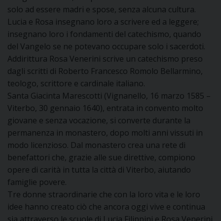
D
solo ad essere madri e spose, senza alcuna cultura.
Lucia e Rosa insegnano loro a scrivere ed a leggere;
C
insegnano loro i fondamenti del catechismo, quando
del Vangelo se ne potevano occupare solo i sacerdoti.
Addirittura Rosa Venerini scrive un catechismo preso
dagli scritti di Roberto Francesco Romolo Bellarmino,
teologo, scrittore e cardinale italiano.
Santa Giacinta Marescotti (Vignanello, 16 marzo 1585 –
Viterbo, 30 gennaio 1640), entrata in convento molto
giovane e senza vocazione, si converte durante la
permanenza in monastero, dopo molti anni vissuti in
modo licenzioso. Dal monastero crea una rete di
benefattori che, grazie alle sue direttive, compiono
opere di carità in tutta la città di Viterbo, aiutando
famiglie povere.
Tre donne straordinarie che con la loro vita e le loro
idee hanno creato ciò che ancora oggi vive e continua
sia attraverso le scuole di Lucia Filippini e Rosa Venerini