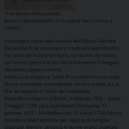
I
“Tre donne rivoluzionarie”
P
E
presso Sala Alessandro IV in piazza San Lorenzo a
PRIVACY
Viterbo
D
Il convegno nasce dalla volontà dell’Azione Cattolica
COOKIE POLICY
C
Diocesana di far conoscere in modo più approfondito
P
tre Sante del nostro territorio, tre donne che hanno
P
con la loro opera e la loro forza trasmesso il Vangelo,
R
attraverso opere concrete.
Santa Lucia Filippini e Santa Rosa Venerini sono state
donne veramente straordinarie nel loro tempo, tra la
D
fine del seicento e l’inizio del settecento.
Prima Rosa Venerini (Viterbo, 9 febbraio 1656 – Roma,
F
7 maggio 1728) poi Lucia Filippini (Tarquinia, 13
gennaio 1672 – Montefiascone, 25 marzo 1732) hanno
P
fondato scuole cattoliche per ragazze di famiglie
disagiate. Mentre, all’epoca le donne erano chiamate