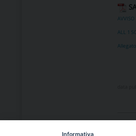
SA
AVVISO 
ALL 1 S
Allegato
data pu
Informativa