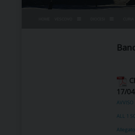
HOME
VESCOVO
DIOCESI
CURIA
BIOGRAFIA
STEMMA
OMELIE
AGENDA D
VESCOVADO
VESCOVI E
Band
C
17/04
AVVISO 
ALL 1 
Allegat