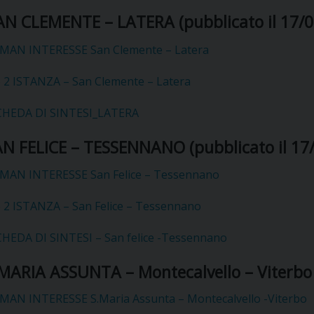
UFFICIO PER LA PASTORALE FAMILIARE
GIORNALINO MINISTRANTI
INDICAZIONI E DOCUMENTI PASTORALE FAMILIA
AN CLEMENTE – LATERA
(pubblicato il 17/
UFFICIO PER LA PASTORALE GIOVANILE
MAN INTERESSE San Clemente – Latera
UFFICIO PER L’EDUCAZIONE E LA SCUOLA – PAS
o 2 ISTANZA – San Clemente – Latera
CHEDA DI SINTESI_LATERA
UFFICIO PER L’INSEGNAMENTO DELLA RELIGIONE 
N FELICE – TESSENNANO (pubblicato il 17
UFFICIO PER LA PASTORALE DELLA SALUTE
INDICAZIONI E DOCUMENTI UFFICIO PASTORALE 
MAN INTERESSE San Felice – Tessennano
UFFICIO PER LA PASTORALE DELLO SPORT E TEM
o 2 ISTANZA – San Felice – Tessennano
UFFICIO PER LA PASTORALE DEL TURISMO, FESTE
CHEDA DI SINTESI – San felice -Tessennano
UFFICIO PASTORALE CARCERARIA
MARIA ASSUNTA – Montecalvello – Viterbo (
UFFICIO SERVIZIO DIOCESANO PER LA TUTELA DE
MAN INTERESSE S.Maria Assunta – Montecalvello -Viterbo