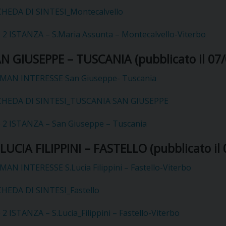
UFFICIO SERVIZIO DIOCESANO PER LA PASTORALE
CHEDA DI SINTESI_Montecalvello
UFFICIO SERVIZIO DIOCESANO PER LA FORMAZIO
o 2 ISTANZA – S.Maria Assunta – Montecalvello-Viterbo
UFFICIO PER LA PASTORALE DELLA LEGALITÀ, AN
N GIUSEPPE – TUSCANIA (pubblicato il 07/
MAN INTERESSE San Giuseppe- Tuscania
UFFICIO DI PASTORALE SOCIALE, LAVORO E CUS
INDICAZIONI E DOCUMENTI UFFICIO PASTORALE 
SCHEDA DI SINTESI_TUSCANIA SAN GIUSEPPE
UFFICIO STAMPA E COMUNICAZIONI SOCIALI
o 2 ISTANZA – San Giuseppe – Tuscania
 LUCIA FILIPPINI – FASTELLO (pubblicato il
MAN INTERESSE S.Lucia Filippini – Fastello-Viterbo
CHEDA DI SINTESI_Fastello
 2 ISTANZA – S.Lucia_Filippini – Fastello-Viterbo