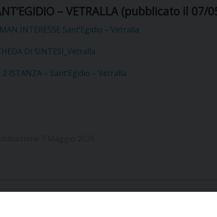
NT’EGIDIO – VETRALLA (pubblicato il 07/0
MAN INTERESSE Sant’Egidio – Vetralla
CHEDA DI SINTESI_Vetralla
 2 ISTANZA – Sant’Egidio – Vetralla
bblicazione 7 Maggio 2026