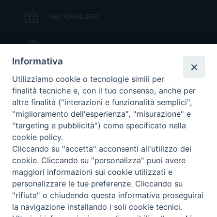
DOVE SIAMO
PHOTOGALLERY
E
I
IL VESCOVO MONS. ORAZIO FRANCESCO
P
E
PRIVACY
PIAZZA
Informativa
D
VIDEOGALLERY
Utilizziamo cookie o tecnologie simili per
finalità tecniche e, con il tuo consenso, anche per
COOKIE POLICY
C
altre finalità ("interazioni e funzionalità semplici",
P
ORARI S. MESSE
"miglioramento dell'esperienza", "misurazione" e
P
"targeting e pubblicità") come specificato nella
R
cookie policy.
MODULISTICA
Cliccando su "accetta" acconsenti all'utilizzo dei
cookie. Cliccando su "personalizza" puoi avere
D
PODCAST
maggiori informazioni sui cookie utilizzati e
personalizzare le tue preferenze. Cliccando su
F
"rifiuta" o chiudendo questa informativa proseguirai
la navigazione installando i soli cookie tecnici.
© 2026 Diocesi di Viterbo.
Preferenze Cookie
P