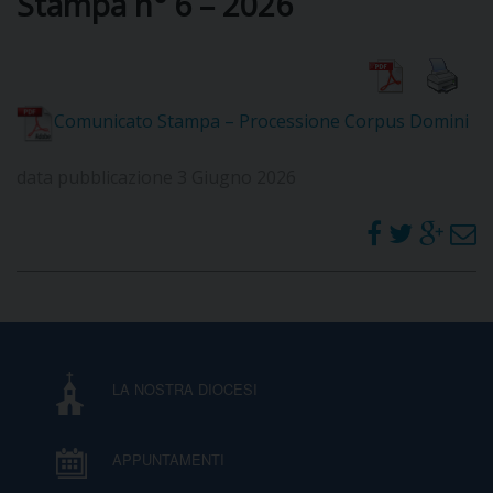
Stampa n° 6 – 2026
DIOCESI
Comunicato Stampa – Processione Corpus Domini
CURIA
data pubblicazione 3 Giugno 2026
CLERO
C
PARROCCHIE
C
LA NOSTRA DIOCESI
P
CONTATTI
C
APPUNTAMENTI
C
P