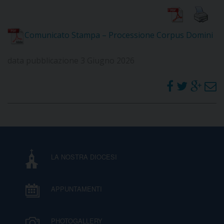
Comunicato Stampa – Processione Corpus Domini
CURIA
data pubblicazione 3 Giugno 2026
CLERO
C
PARROCCHIE
C
LA NOSTRA DIOCESI
P
CONTATTI
C
APPUNTAMENTI
C
P
DOVE SIAMO
PHOTOGALLERY
E