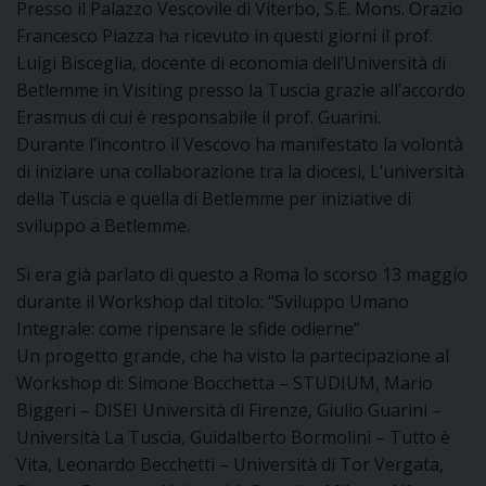
Presso il Palazzo Vescovile di Viterbo, S.E. Mons. Orazio
I
Francesco Piazza ha ricevuto in questi giorni il prof.
Luigi Bisceglia, docente di economia dell’Università di
P
E
PRIVACY
Betlemme in Visiting presso la Tuscia grazie all’accordo
Erasmus di cui è responsabile il prof. Guarini.
D
Durante l’incontro il Vescovo ha manifestato la volontà
di iniziare una collaborazione tra la diocesi, L’università
COOKIE POLICY
C
P
della Tuscia e quella di Betlemme per iniziative di
sviluppo a Betlemme.
P
R
Si era già parlato di questo a Roma lo scorso 13 maggio
durante il Workshop dal titolo: “Sviluppo Umano
D
Integrale: come ripensare le sfide odierne”
Un progetto grande, che ha visto la partecipazione al
Workshop di: Simone Bocchetta – STUDIUM, Mario
F
Biggeri – DISEI Università di Firenze, Giulio Guarini –
Università La Tuscia, Guidalberto Bormolini – Tutto è
P
Vita, Leonardo Becchetti – Università di Tor Vergata,