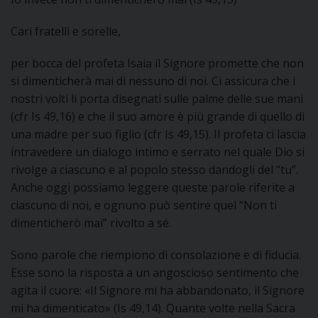
I
Cari fratelli e sorelle,
P
E
PRIVACY
per bocca del profeta Isaia il Signore promette che non
si dimenticherà mai di nessuno di noi. Ci assicura che i
D
nostri volti li porta disegnati sulle palme delle sue mani
COOKIE POLICY
C
(cfr Is 49,16) e che il suo amore è più grande di quello di
P
una madre per suo figlio (cfr Is 49,15). Il profeta ci lascia
P
intravedere un dialogo intimo e serrato nel quale Dio si
R
rivolge a ciascuno e al popolo stesso dandogli del “tu”.
Anche oggi possiamo leggere queste parole riferite a
ciascuno di noi, e ognuno può sentire quel “Non ti
D
dimenticherò mai” rivolto a sé.
F
Sono parole che riempiono di consolazione e di fiducia.
Esse sono la risposta a un angoscioso sentimento che
P
agita il cuore: «Il Signore mi ha abbandonato, il Signore
mi ha dimenticato» (Is 49,14). Quante volte nella Sacra