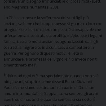
conserva un bisogno irrinunciabile di prossimità» (Lett.
enc. Magnifica humanitas, 239).
La Chiesa conosce la sofferenza dei suoi figli più
anziani, sa bene che troppo spesso si guarda a loro con
pregiudizio e li si considera un peso; è consapevole che
un’economia incentrata sul profitto indebolisce i legami
familiari; sa che molti anziani vengono lasciati dai figli
costretti a migrare o, in alcuni casi, a combattere in
guerra. Per ognuno di questi motivi, è lieta di
annunciare la promessa del Signore: “Io invece non ti
dimenticherò mai!”.
È dolce, ad ogni età, ma specialmente quando non si è
più giovani, scoprire, come disse il Beato Giovanni
Paolo I, che siamo destinatari «da parte di Dio di un
amore intramontabile. Sappiamo: ha sempre gli occhi
aperti su di noi, anche quando sembra ci sia notte. È
papà; più ancora è madre» (Angelus, 10 settembre