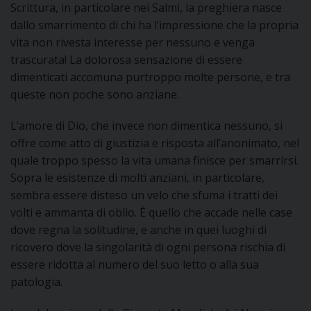
D
Scrittura, in particolare nei Salmi, la preghiera nasce
dallo smarrimento di chi ha l’impressione che la propria
C
vita non rivesta interesse per nessuno e venga
trascurata! La dolorosa sensazione di essere
dimenticati accomuna purtroppo molte persone, e tra
queste non poche sono anziane.
L’amore di Dio, che invece non dimentica nessuno, si
offre come atto di giustizia e risposta all’anonimato, nel
quale troppo spesso la vita umana finisce per smarrirsi.
Sopra le esistenze di molti anziani, in particolare,
sembra essere disteso un velo che sfuma i tratti dei
volti e ammanta di oblio. È quello che accade nelle case
dove regna la solitudine, e anche in quei luoghi di
ricovero dove la singolarità di ogni persona rischia di
essere ridotta al numero del suo letto o alla sua
patologia.