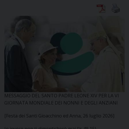
CURIA
CLERO
C
PARROCCHIE
C
MESSAGGIO DEL SANTO PADRE LEONE XIV PER LA VI
P
CONTATTI
C
GIORNATA MONDIALE DEI NONNI E DEGLI ANZIANI
[Festa dei Santi Gioacchino ed Anna, 26 luglio 2026]
C
P
DOVE SIAMO
Io invece non ti dimenticherò mai (Is 49,15)
E