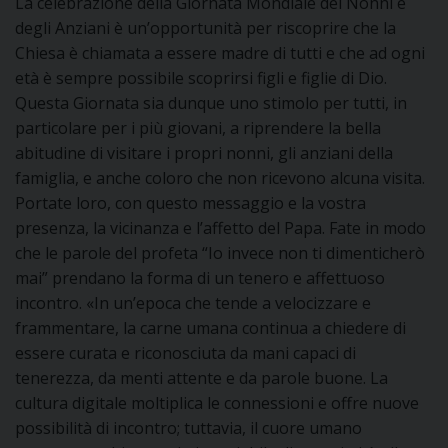
La celebrazione della Giornata Mondiale dei Nonni e
degli Anziani è un’opportunità per riscoprire che la
Chiesa è chiamata a essere madre di tutti e che ad ogni
età è sempre possibile scoprirsi figli e figlie di Dio.
Questa Giornata sia dunque uno stimolo per tutti, in
particolare per i più giovani, a riprendere la bella
abitudine di visitare i propri nonni, gli anziani della
famiglia, e anche coloro che non ricevono alcuna visita.
Portate loro, con questo messaggio e la vostra
presenza, la vicinanza e l’affetto del Papa. Fate in modo
che le parole del profeta “Io invece non ti dimenticherò
mai” prendano la forma di un tenero e affettuoso
incontro. «In un’epoca che tende a velocizzare e
frammentare, la carne umana continua a chiedere di
essere curata e riconosciuta da mani capaci di
tenerezza, da menti attente e da parole buone. La
cultura digitale moltiplica le connessioni e offre nuove
possibilità di incontro; tuttavia, il cuore umano