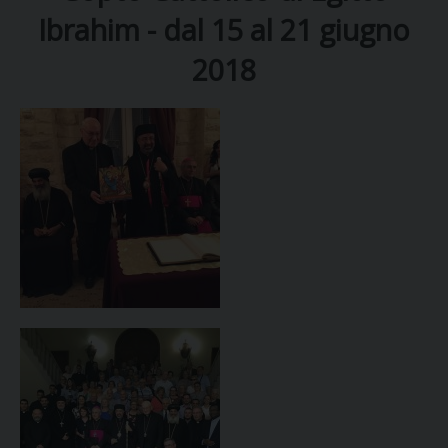
Ibrahim - dal 15 al 21 giugno
DIOCESI
2018
CURIA
CLERO
C
PARROCCHIE
C
P
CONTATTI
C
C
P