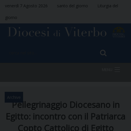
venerdì 7 Agosto 2026
santo del giorno
Liturgia del
giorno
MENU
HOME
Archive
Pellegrinaggio Diocesano in
Egitto: incontro con il Patriarca
VESCOVO
Copto Cattolico di Egitto