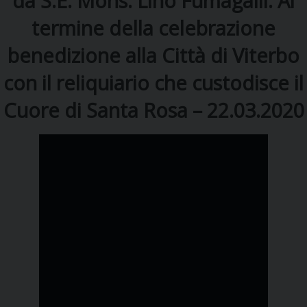
da S.E. Mons. Lino Fumagalli. Al
termine della celebrazione
DIOCESI
benedizione alla Città di Viterbo
con il reliquiario che custodisce il
CURIA
Cuore di Santa Rosa – 22.03.2020
CLERO
C
PARROCCHIE
C
P
CONTATTI
C
C
P